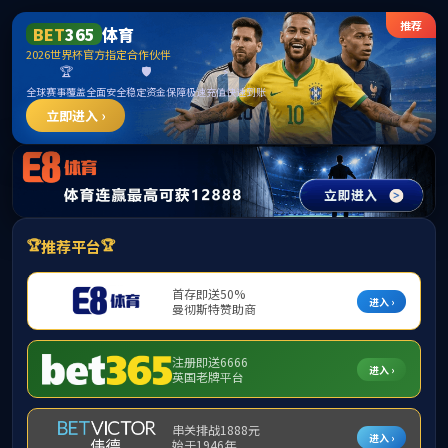
m88asia·官方网站(中国)平台
首页
集团介绍
集团概况
领导班子
组织架构
m88官网
企业宣传册
新闻中心
集团动态
视频展示
政策信息
重点产业
冶金材料产业
钢材深加工产业
特色优势产业
冶金工程技
术产业
房地产开发产业
公共服务产业
下属企业
产品展示
产品规格
装备水平
产品图片
工艺流程
党群工作
党的建设
工会工作
共青团工作
第一次党员大会
人才资源