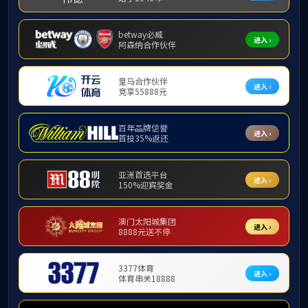
人才理念
招聘信息
服务交流
联系方式
电子地图
快速链接 >
导航菜单
党群工作
共青团工作
党的建设
工会工作
共青团工作
第一次党员大会
共青团工作
当前位置：
首页
>
党群工作
>
共青团工作
m88asia（集团）公司团员青年参加昆