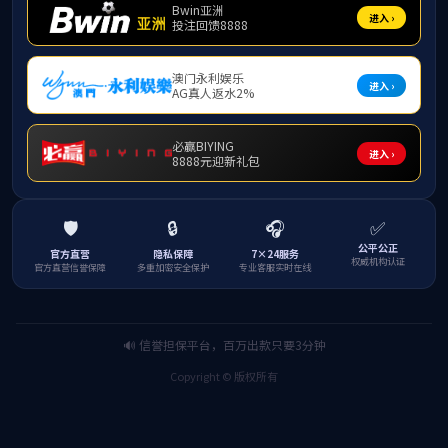
都仑区2024年五四青年节主题团日活动
作者：韩丽莎 | 发布日期：2024-05-11 | 浏览次数：
3470
4月28日，昆区团委开展“展青春风采 做有为青年”昆
都仑区2024年五四青年节主题团日活动，m88asia（集团）
公司团委选派6名团员青年参加活动并观看演出，其中华丰
公司团员刘晨颖表演歌曲联唱。
主题团日活动共设《火红青春》《奋进青春》《筑梦
青春》三个篇章，活动在充满活力的歌曲联唱《奔跑、强
国一代有我在》中拉开序幕，理论宣讲《我们的青春我们
的团》、团干部分享《青春应该向什么方向扬帆》、志愿
律师分享《我为什么要做一名志愿律师》、青春VCR《青
春就这YOUNG》、诗朗诵《这是我们青春闪亮的地