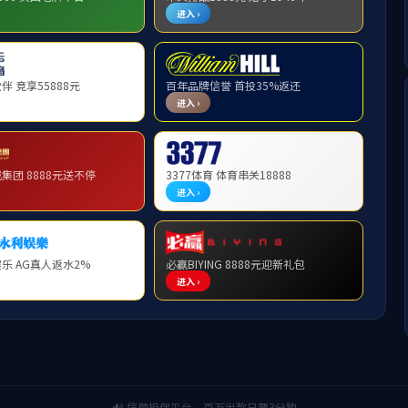
公企业互访交流活动