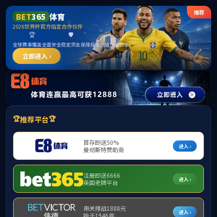
m88asia·官方网站(中国)平台
首页
集团介绍
集团概况
领导班子
组织架构
m88官网
企业宣传册
新闻中心
集团动态
视频展示
政策信息
重点产业
冶金材料产业
钢材深加工产业
特色优势产业
冶金工程技
术产业
房地产开发产业
公共服务产业
下属企业
产品展示
产品规格
装备水平
产品图片
工艺流程
党群工作
党的建设
工会工作
共青团工作
第一次党员大会
人才资源