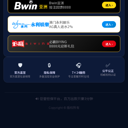
2015年3月12日，在春节期间我单位共青团委的青年
职工参加了由m88asia（集团）公司青工委组织的到
养老院送温暖活动，为那些孤寡老人或因子女在外地
工作而不能亲身尽孝的“空巢老人”除雪、打扫室内卫
生等，为老人们提供一个安全、舒适、干净的生活环
境，还为他们修剪指甲、整理个人卫生，并在工作之
余和老人们倾情聊天，听老人们讲他们生活中的点点
滴滴。青年职工还热情洋溢的讲述了过年期间的趣
事，为老人们增添一些乐趣。
18
2018-01
华通工贸有限公司党建工作
华通工贸公司党支部现有党员5名，支部书记1人，副
书记1人，支部委员3人。企业改革发展稳定的任务越
繁重。越要加强企业党建工作，要从全局和战略高度
深刻认识党建工作在公司发展中的重要地位和作用。
进一步加强领导班子和党员队伍建设，不断创新基层
党建工作，提升党建工作和科学化水平，确保党的建