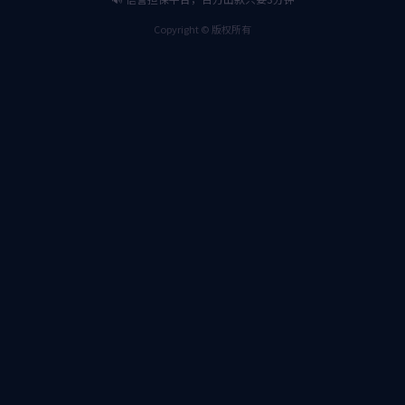
副书记介绍了集团公司团委（青工委）的发展历程、团组织队伍
他指出，m88asia公司将认真听取团区委的意见和建议，积
妇联副主席贾慧萍一行莅临集团公司党委调研党建工作和女职工
司党支部相关领导参加座谈。在座谈会上，调研组听取了集团公
展情况、女职工组织及权益等方面的具体做法和成效，接收了昆
帷幕，来自集团公司13家单位63名职工参加了比赛，集团公司
求。选手们以饱满的热情和精湛的技艺，在赛场上挥洒汗水，奋
纷纷发挥出自己的最佳水平。赛场边气氛热烈，观众们热情饱满