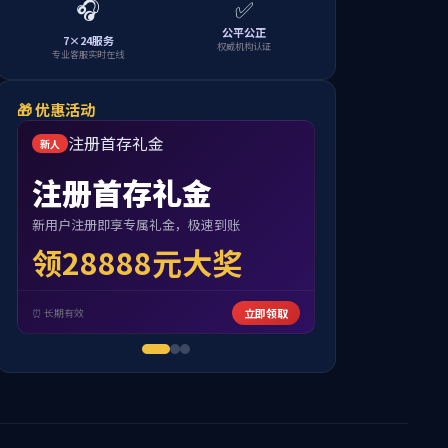
作部（人力资源部）部长崔冬向考察组汇报了企业基本状况、团员