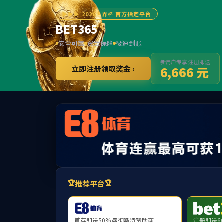
首页
集团介绍
集团概况
领导班子
组织架构
m88官网
企业宣传册
新闻中心
集团动态
视频展示
政策信息
重点产业
冶金材料产业
钢材深加工产业
特色优势产业
冶金工程技
下属企业
产品展示
产品规格
装备水平
产品图片
工艺流程
党群工作
党的建设
工会工作
共青团工作
第一次党员大会
人才资源
人才理念
招聘信息